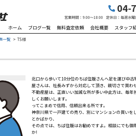
04-7
営業時間：
9:00～18:00
定休日：
毎週水曜
ホーム
ブログ一覧
無料査定依頼
会社概要
スタッフ
声一覧
TS様
北口から歩いて10分位のちば住販さんへ足を運び中古
屋さんは、社長みずから対応して頂き、親切さで買わ
不動産屋は、正直いい加減な所が多い中此方は、毎年
しくお願いします。
ってこまめで信用、信頼出来る所です。
神奈川県で一戸建ての売り、別にマンションの買いを
とかばかり、
その点では、ちば住販はお勧めですよ。相談にでも御
か!