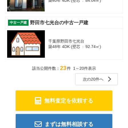
築40年 4DK (壁芯 : 84.04㎡)
野田市七光台の中古一戸建
中古一戸建
千葉県野田市七光台
築48年 4DK (壁芯 : 92.74㎡)
23
該当公開件数：
件 1～20件表示
次の20件へ
無料査定を依頼する
まずは無料相談する