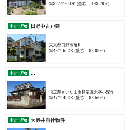
築327年 6LDK (壁芯 : 143.29㎡)
日野中古戸建
中古一戸建
東京都日野市落川
築45年 5LDK (壁芯 : 98.98㎡)
さいたま市見沼区大字小深作中古住宅
中古一戸建
埼玉県さいたま市見沼区大字小深作
築47年 4LDK (壁芯 : 93.56㎡)
大殿井自社物件
中古一戸建